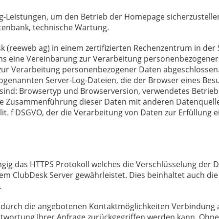
Leistungen, um den Betrieb der Homepage sicherzustellen
tenbank, technische Wartung.
 (reeweb ag) in einem zertifizierten Rechenzentrum in der
s eine Vereinbarung zur Verarbeitung personenbezogener 
 zur Verarbeitung personenbezogener Daten abgeschlossen.
sogenannten Server-Log-Dateien, die der Browser eines Bes
 sind: Browsertyp und Browserversion, verwendetes Betrieb
Eine Zusammenführung dieser Daten mit anderen Datenquel
1 lit. f DSGVO, der die Verarbeitung von Daten zur Erfüllung 
ig das HTTPS Protokoll welches die Verschlüsselung der
 ClubDesk Server gewährleistet. Dies beinhaltet auch die
.
 durch die angebotenen Kontaktmöglichkeiten Verbindung a
twortung Ihrer Anfrage zurückgegriffen werden kann. Ohne 